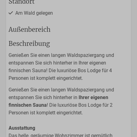
Standort
Am Wald gelegen
Außenbereich
Besonnte Terrasse
Beschreibung
Genießen Sie einen langen Waldspaziergang und
Küche
entspannen Sie sich hinterher in Ihrer eigenen
Filterkaffeemaschine
finnischen Sauna! Die luxuriöse Bos Lodge für 4
Geschirrspülmaschine
Personen ist komplett eingerichtet.
Nespresso-Maschine
Genießen Sie einen langen Waldspaziergang und
4-Platten-Herd
entspannen Sie sich hinterher in
Ihrer eigenen
Kühlschrank mit Gefrierabteil
finnischen Sauna
! Die luxuriöse Bos Lodge für 2
Mikrowellenherd
Personen ist komplett eingerichtet.
Offene Küche
Wasserkessel
Ausstattung
Das helle, geräumige Wohnzimmer ist gemütlich