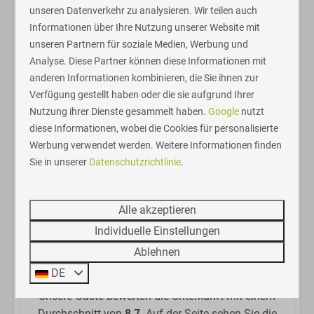
unseren Datenverkehr zu analysieren. Wir teilen auch
Dieses Ferienhaus hat eine Grundfläche von rund 60
Informationen über Ihre Nutzung unserer Website mit
m². Haustiere sind nicht gestattet.
unseren Partnern für soziale Medien, Werbung und
Direkt neben der Unterkunft befindet sich ein Parkplatz
Analyse. Diese Partner können diese Informationen mit
für ein Auto. Ein zweites Fahrzeug können Sie auf dem
anderen Informationen kombinieren, die Sie ihnen zur
Parkplatz am Parkeingang abstellen.
Verfügung gestellt haben oder die sie aufgrund Ihrer
Nutzung ihrer Dienste gesammelt haben.
Google
nutzt
diese Informationen, wobei die Cookies für personalisierte
Werbung verwendet werden. Weitere Informationen finden
Sie in unserer
Datenschutzrichtlinie
.
Alle akzeptieren
8,7
Individuelle Einstellungen
Ablehnen
DE
Unsere Gäste bewerten die Unterkunft mit einem
Durchschnitt von
8,7
. Auf der Seite sehen Sie die