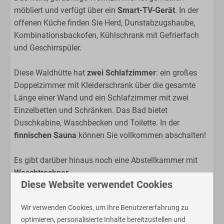
Wellness
möbliert und verfügt über ein
Smart-TV-Gerät
. In der
offenen Küche finden Sie Herd, Dunstabzugshaube,
Finnische Sauna
Kombinationsbackofen, Kühlschrank mit Gefrierfach
und Geschirrspüler.
Badezimmer
Dusche
Diese Waldhütte hat
zwei Schlafzimmer
: ein großes
Toilette
Doppelzimmer mit Kleiderschrank über die gesamte
Spüle
Länge einer Wand und ein Schlafzimmer mit zwei
Einzelbetten und Schränken. Das Bad bietet
Schlafzimmer
Duschkabine, Waschbecken und Toilette. In der
finnischen Sauna
können Sie vollkommen abschalten!
Boxspringbetten
Doppelbett
Es gibt darüber hinaus noch eine Abstellkammer mit
Waschtrockner
.
Wohnbereich
Diese Website verwendet Cookies
Durch die Glasschiebetüren im Wohnzimmer gelangen
Sie in den weitläufigen Garten mit sonniger Terrasse,
Wohnzimmer
Wir verwenden Cookies, um Ihre Benutzererfahrung zu
wo Sie sich entspannen und die herrliche Natur
optimieren, personalisierte Inhalte bereitzustellen und
genießen können.