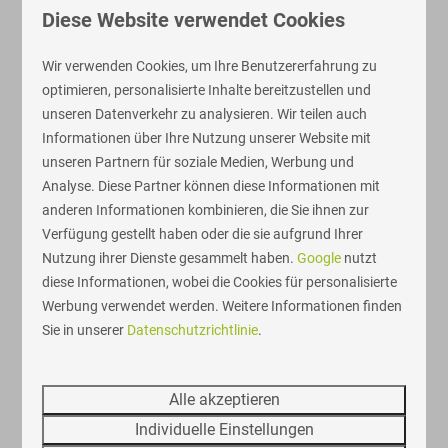
Diese Website verwendet Cookies
9
Wir verwenden Cookies, um Ihre Benutzererfahrung zu
optimieren, personalisierte Inhalte bereitzustellen und
unseren Datenverkehr zu analysieren. Wir teilen auch
Terrasse Chalet - 4 Personen
Ab
Informationen über Ihre Nutzung unserer Website mit
412 €
Overijssel, Markelo
unseren Partnern für soziale Medien, Werbung und
3 Nächte
4
2
1
Einige
Analyse. Diese Partner können diese Informationen mit
2 Personen
anderen Informationen kombinieren, die Sie ihnen zur
Gemütliche Einrichtung
Verfügung gestellt haben oder die sie aufgrund Ihrer
Waldlage
Nutzung ihrer Dienste gesammelt haben.
Google
nutzt
überdachte Veranda
diese Informationen, wobei die Cookies für personalisierte
Werbung verwendet werden. Weitere Informationen finden
Ansehen
Sie in unserer
Datenschutzrichtlinie
.
Alle akzeptieren
Individuelle Einstellungen
Mehr Ergebnisse (1)