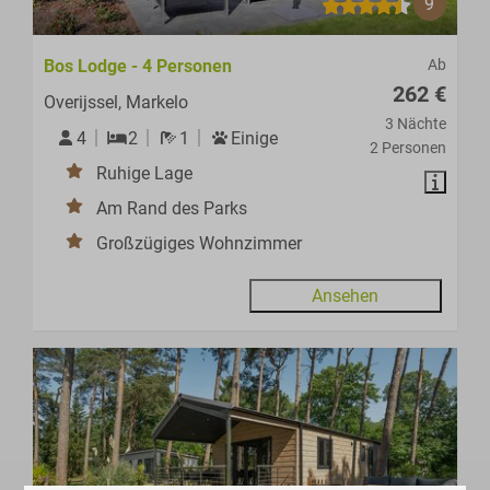
9
Bos Lodge - 4 Personen
Ab
262 €
Overijssel, Markelo
3 Nächte
4
2
1
Einige
2 Personen
Ruhige Lage
Am Rand des Parks
Großzügiges Wohnzimmer
Ansehen