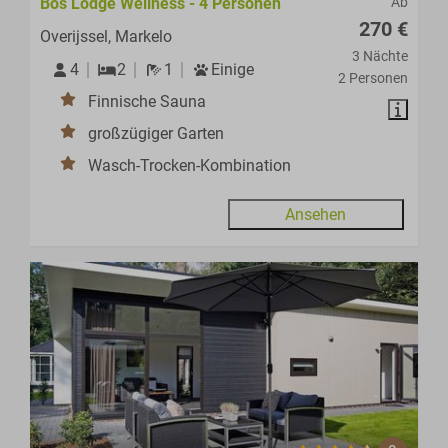
Bos Lodge Wellness - 4 Personen
Ab
270 €
Overijssel, Markelo
3 Nächte
4
2
1
Einige
2 Personen
Finnische Sauna
großzügiger Garten
Wasch-Trocken-Kombination
Ansehen