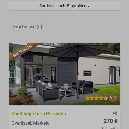
Sortieren nach: Empfohlen
Ergebnisse (5)
EMPFOHLEN
9,4
Bos-Lodge für 5 Personen
Ab
270 €
Overijssel, Markelo
3 Nächte