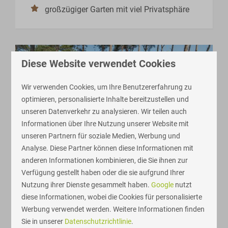
großzügiger Garten mit viel Privatsphäre
Diese Website verwendet Cookies
Wir verwenden Cookies, um Ihre Benutzererfahrung zu
optimieren, personalisierte Inhalte bereitzustellen und
unseren Datenverkehr zu analysieren. Wir teilen auch
Informationen über Ihre Nutzung unserer Website mit
unseren Partnern für soziale Medien, Werbung und
9
Analyse. Diese Partner können diese Informationen mit
anderen Informationen kombinieren, die Sie ihnen zur
Terrasse Chalet - 4 Personen
Ab
Verfügung gestellt haben oder die sie aufgrund Ihrer
424 €
Overijssel, Markelo
Nutzung ihrer Dienste gesammelt haben.
Google
nutzt
3 Nächte
diese Informationen, wobei die Cookies für personalisierte
4
2
1
Einige
2 Personen
Werbung verwendet werden. Weitere Informationen finden
Gemütliche Einrichtung
Sie in unserer
Datenschutzrichtlinie
.