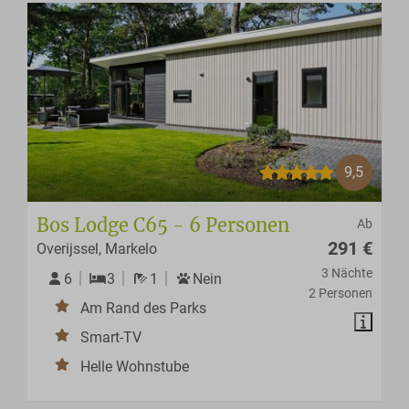
9,5
Bos Lodge C65 - 6 Personen
Ab
291 €
Overijssel, Markelo
3 Nächte
6
3
1
Nein
2 Personen
Am Rand des Parks
Smart-TV
Helle Wohnstube