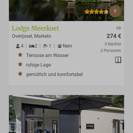
9
Lodge Meerkoet
Ab
274 €
Overijssel, Markelo
3 Nächte
4
2
1
Nein
2 Personen
Terrasse am Wasser
ruhige Lage
gemütlich und komfortabel