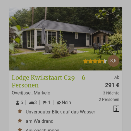
8,6
Lodge Kwikstaart C29 - 6
Ab
Personen
291 €
Overijssel, Markelo
3 Nächte
2 Personen
6
3
1
Nein
Unverbauter Blick auf das Wasser
am Waldrand
Außenschuppen