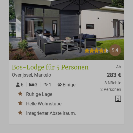
9,4
Bos-Lodge für 5 Personen
Ab
283 €
Overijssel, Markelo
3 Nächte
6
3
1
Einige
2 Personen
Ruhige Lage
Helle Wohnstube
Integrierter Abstellraum.