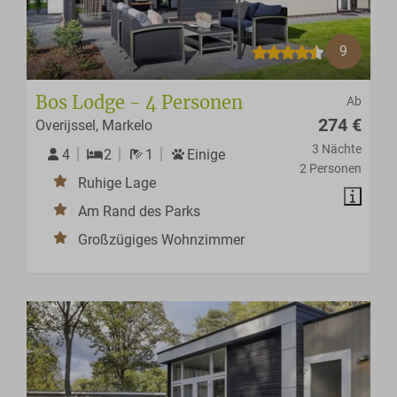
9
Bos Lodge - 4 Personen
Ab
274 €
Overijssel, Markelo
3 Nächte
4
2
1
Einige
2 Personen
Ruhige Lage
Am Rand des Parks
Großzügiges Wohnzimmer