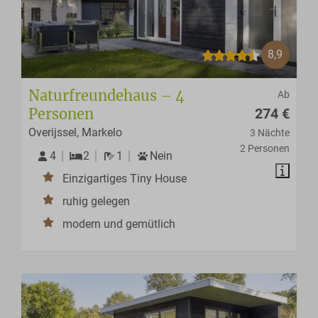
8,9
Naturfreundehaus – 4
Ab
Personen
274 €
Overijssel, Markelo
3 Nächte
2 Personen
4
2
1
Nein
Einzigartiges Tiny House
ruhig gelegen
modern und gemütlich