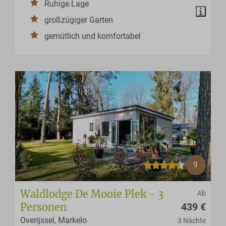
Ruhige Lage
großzügiger Garten
gemütlich und komfortabel
9
Waldlodge De Mooie Plek - 3
Ab
Personen
439 €
Overijssel, Markelo
3 Nächte