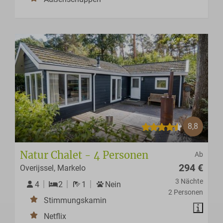
8,8
Natur Chalet - 4 Personen
Ab
294 €
Overijssel, Markelo
3 Nächte
4
2
1
Nein
2 Personen
Stimmungskamin
Netflix