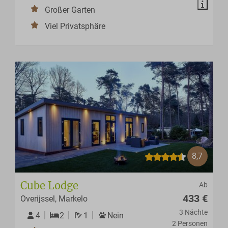
Großer Garten
Viel Privatsphäre
8,7
Cube Lodge
Ab
433 €
Overijssel, Markelo
3 Nächte
4
2
1
Nein
2 Personen